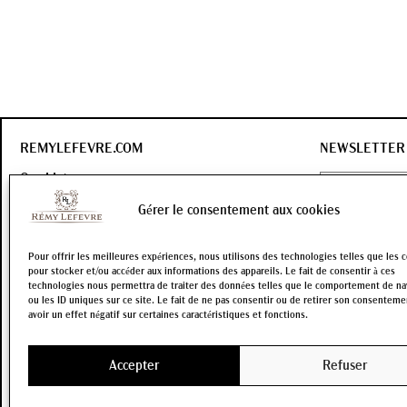
REMYLEFEVRE.COM
NEWSLETTER
Our history
Our wines
Gérer le consentement aux cookies
Contact
OK
Pour offrir les meilleures expériences, nous utilisons des technologies telles que les 
Keep up to date 
pour stocker et/ou accéder aux informations des appareils. Le fait de consentir à ces
and all our promo
technologies nous permettra de traiter des données telles que le comportement de na
ou les ID uniques sur ce site. Le fait de ne pas consentir ou de retirer son consentem
avoir un effet négatif sur certaines caractéristiques et fonctions.
Interdiction de vente de boissons alcooliques aux mineurs
de 18 ans.
La preuve de majorité de l’acheteur est exigée
de la vente en ligne.
Accepter
Refuser
CODE DE LA SANTÉ PUBLIQUE.ART L.3342-1 ET L.3353-3