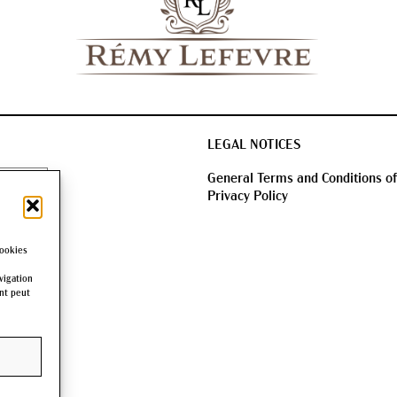
LEGAL NOTICES
General Terms and Conditions of
Privacy Policy
cookies
with our news
tions!
vigation
ent peut
 de moins
 au moment