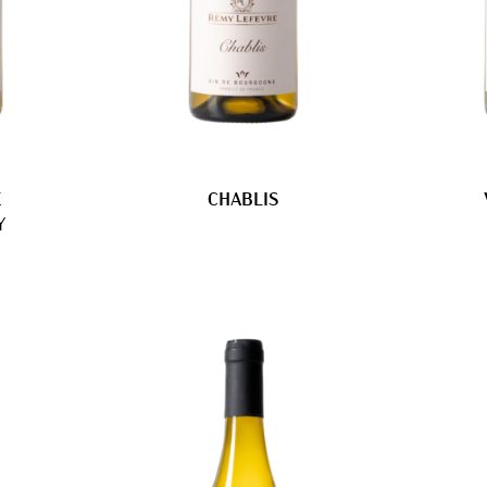
E
CHABLIS
Y